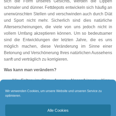
sich die Form unseres Gesichts, werden die Lippen
schmaler und dünner. Fettdepots entwickeln sich häufig an
unerwünschten Stellen und verschwinden auch durch Diät
und Sport nicht mehr. Sicherlich sind dies natürliche
Alterserscheinungen, die viele von uns jedoch nicht in
vollem Umfang akzeptieren können. Um so bedeutsamer
sind die Entwicklungen der letzten Jahre, die es uns
möglich machen, diese Veränderung im Sinne einer
Betonung und Verschönerung Ihres natürlichen Aussehens
sanft und verträglich zu korrigieren.
Was kann man verändern?
Alle Falten im Stirn-, Augen-, Nasen/Lippen-, Kinn-,
Hals- und Décolleté-Bereich
Wir verwenden Cookies, um unsere Website und unseren Service zu
Fältchen vor allem im Augen- und Mundbereich
optimieren.
Eingefallene Wangen
Schmale Lippen
Alle Cookies
Ausgeprägte, den Gesichtsausdruck negativ