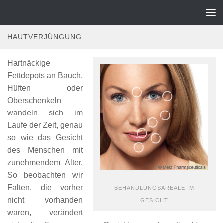
dermaticon-privat.de
Zum Inhalt springen
HAUTVERJÜNGUNG
Hartnäckige
Fettdepots an Bauch,
Hüften oder
Oberschenkeln
wandeln sich im
Laufe der Zeit, genau
so wie das Gesicht
des Menschen mit
zunehmendem Alter.
So beobachten wir
Falten, die vorher
BEHANDLUNGSAREALE IM
nicht vorhanden
GESICHT
waren, verändert