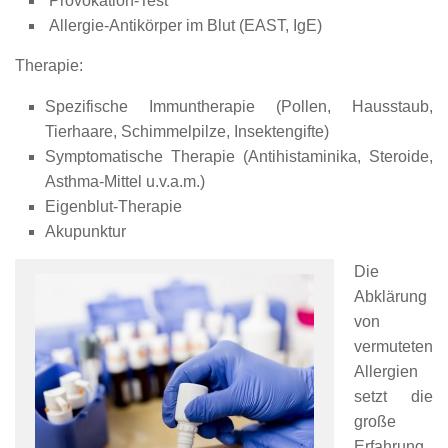
Provokation-Test
Allergie-Antikörper im Blut (EAST, IgE)
Therapie:
Spezifische Immuntherapie (Pollen, Hausstaub,
Tierhaare, Schimmelpilze, Insektengifte)
Symptomatische Therapie (Antihistaminika, Steroide,
Asthma-Mittel u.v.a.m.)
Eigenblut-Therapie
Akupunktur
Die
Abklärung
von
vermuteten
Allergien
setzt die
große
Erfahrung