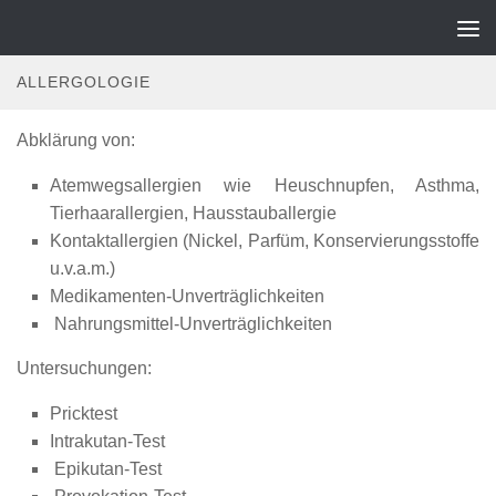
dermaticon-privat.de
Zum Inhalt springen
ALLERGOLOGIE
Abklärung von:
Atemwegsallergien wie Heuschnupfen, Asthma,
Tierhaarallergien, Hausstauballergie
Kontaktallergien (Nickel, Parfüm, Konservierungsstoffe
u.v.a.m.)
Medikamenten-Unverträglichkeiten
Nahrungsmittel-Unverträglichkeiten
Untersuchungen:
Pricktest
Intrakutan-Test
Epikutan-Test