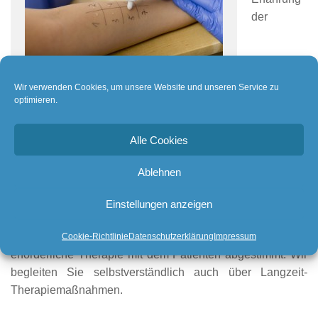
der
Wir verwenden Cookies, um unsere Website und unseren Service zu
optimieren.
ALLERGIETEST
durchführenden Ärzte voraus. An erster Stelle steht in
Alle Cookies
unserer Praxis immer ein ausführliches Gespräch mit dem
Ablehnen
Patienten. Hierdurch lässt sich oft das zu untersuchende
Spektrum einschränken und somit eine überflüssige
Einstellungen anzeigen
Belastung des Patienten vermeiden.
Testergebnisse werden ausführlich besprochen und die
Cookie-Richtlinie
Datenschutzerklärung
Impressum
erforderliche Therapie mit dem Patienten abgestimmt. Wir
begleiten Sie selbstverständlich auch über Langzeit-
Therapiemaßnahmen.