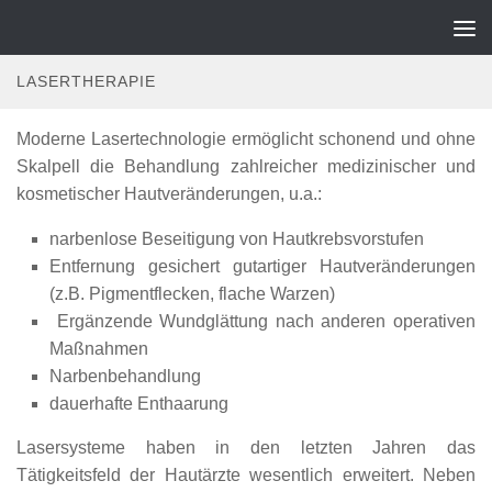
dermaticon-privat.de
Zum Inhalt springen
LASERTHERAPIE
Moderne Lasertechnologie ermöglicht schonend und ohne
Skalpell die Behandlung zahlreicher medizinischer und
kosmetischer Hautveränderungen, u.a.:
narbenlose Beseitigung von Hautkrebsvorstufen
Entfernung gesichert gutartiger Hautveränderungen
(z.B. Pigmentflecken, flache Warzen)
Ergänzende Wundglättung nach anderen operativen
Maßnahmen
Narbenbehandlung
dauerhafte Enthaarung
Lasersysteme haben in den letzten Jahren das
Tätigkeitsfeld der Hautärzte wesentlich erweitert. Neben