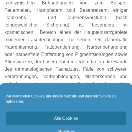
medizinischen Behandlungen von zum Beispiel
Feuermalen, Krampfadern und Besenreisern, einiger
Hautkrebs – und Hautkrebsvorstufen (nach
feingeweblicher Sicherung), ist besonders im
kosmetischen Bereich eines der Haupteinsatzgebiete
moderner Lasertechnologie zu sehen. Ob dauerhafte
Haarentfernung, Tattooentfernung, Narbenbehandlung
oder narbenfreie Entfernung von Pigmentstörungen sowie
Alterswarzen, der Laser gehört in jedem Fall in die Hände
des dermatologischen Facharztes. Fälle von schweren
Verbrennungen, Narbenbildungen, Nichterkennen und
unfachmännisches Entfernen von Hautkrebs haben in den
letzten Jahren stark zugenommen. Patienten sollten
Wir verwenden Cookies, um unsere Website und unseren Service zu
deshalb bei der Auswahl ihrer Behandlung auf das
optimieren.
Vorliegen des Zertifikats „Medizinische Lasertherapie“
achten, dass ausschließlich speziell ausgebildeten
Alle Cookies
Fachärzten verliehen wird.
Ablehnen